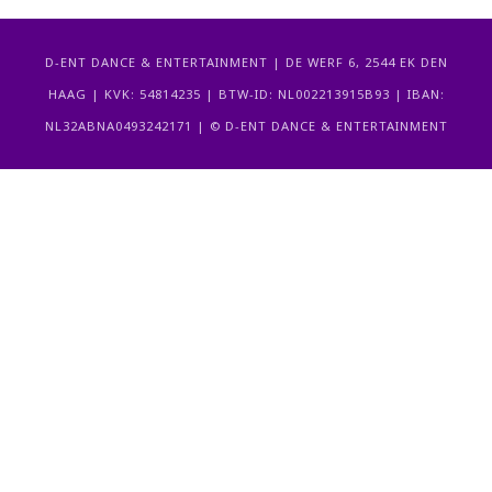
D-ENT DANCE & ENTERTAINMENT | DE WERF 6, 2544 EK DEN
HAAG | KVK: 54814235 | BTW-ID: NL002213915B93 | IBAN:
NL32ABNA0493242171 | © D-ENT DANCE & ENTERTAINMENT